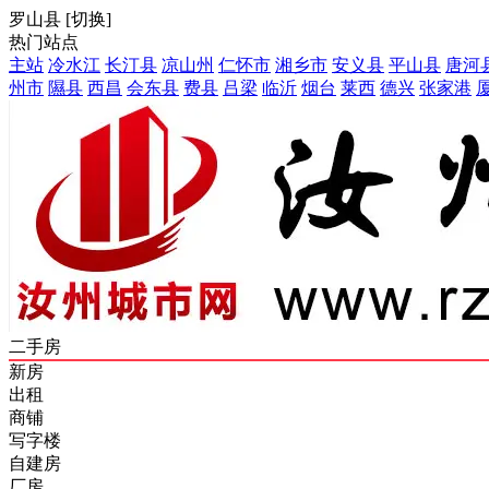
罗山县
[
切换
]
热门站点
主站
冷水江
长汀县
凉山州
仁怀市
湘乡市
安义县
平山县
唐河
州市
隰县
西昌
会东县
费县
吕梁
临沂
烟台
莱西
德兴
张家港
二手房
新房
出租
商铺
写字楼
自建房
厂房