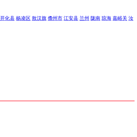
开化县
杨凌区
敖汉旗
儋州市
江安县
兰州
陇南
琼海
嘉峪关
汝