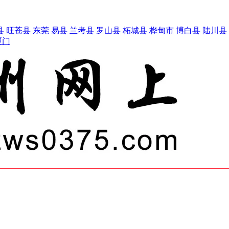
县
旺苍县
东莞
易县
兰考县
罗山县
柘城县
桦甸市
博白县
陆川县
厦门