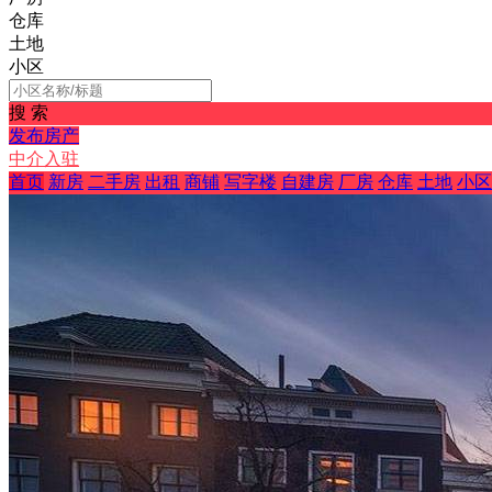
仓库
土地
小区
搜 索
发布房产
中介入驻
首页
新房
二手房
出租
商铺
写字楼
自建房
厂房
仓库
土地
小区