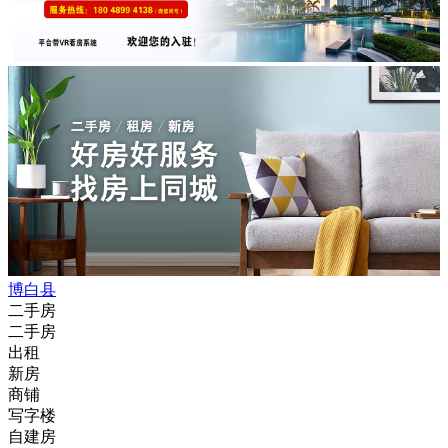
博白县
二手房
二手房
出租
新房
商铺
写字楼
自建房