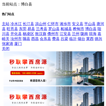
当前站点：博白县
热门站点
主站
冷水江
长汀县
凉山州
仁怀市
湘乡市
安义县
平山县
唐河
县
旺苍县
东莞
易县
兰考县
罗山县
柘城县
桦甸市
博白县
陆
川县
开化县
杨凌区
敖汉旗
儋州市
江安县
兰州
陇南
琼海
嘉
峪关
汝州市
隰县
西昌
会东县
费县
吕梁
临沂
烟台
莱西
德兴
张家港
厦门
关闭