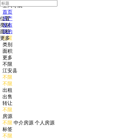
全局导航
首页
位置
房产
类别
发布
面积
我的
更多
位置
类别
面积
更多
不限
江安县
不限
不限
出租
出售
转让
不限
房源
不限
中介房源
个人房源
标签
不限