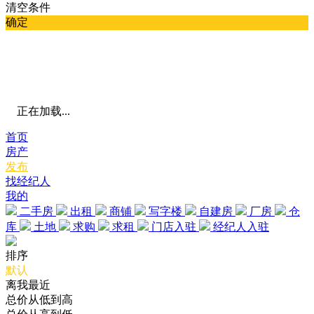
清空条件
确定
正在加载...
首页
房产
发布
找经纪人
我的
二手房
出租
商铺
写字楼
自建房
厂房
仓
库
土地
求购
求租
门店入驻
经纪人入驻
排序
默认
离我最近
总价从低到高