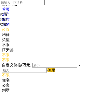
全局导航
首页
位置
房产
均价
发布
类型
我的
位置
均价
类型
不限
江安县
不限
不限
自定义价格(万元)
-
确定
不限
住宅
公寓
别墅