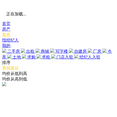
正在加载...
首页
房产
发布
找经纪人
我的
二手房
出租
商铺
写字楼
自建房
厂房
仓
库
土地
求购
求租
门店入驻
经纪人入驻
排序
离我最近
均价从低到高
均价从高到低