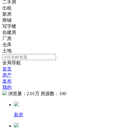
二手房
出租
新房
商铺
写字楼
自建房
厂房
仓库
土地
全局导航
首页
房产
发布
我的
浏览量：
2.01万
房源数：
100
新房