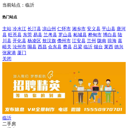
当前站点：临沂
热门站点
主站
冷水江
长汀县
凉山州
仁怀市
湘乡市
安义县
平山县
唐河
县
旺苍县
东莞
易县
兰考县
罗山县
柘城县
桦甸市
博白县
陆
川县
开化县
杨凌区
敖汉旗
儋州市
江安县
兰州
陇南
琼海
嘉
峪关
汝州市
隰县
西昌
会东县
费县
吕梁
临沂
烟台
莱西
德兴
张家港
厦门
关闭
临沂
二手房